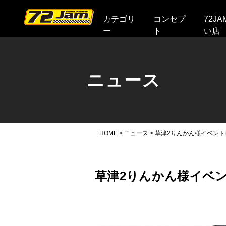
本文へ
カテゴリ
コンセプ
72J
ー
ト
い店
ニュース
HOME
>
ニュース
>
草津2りんかん様イベント
草津2りんかん様イベ