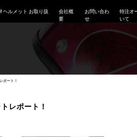
AM ヘルメット お取り扱
会社概
お問い合わ
特注オ
要
せ
いて
レポート！
ントレポート！