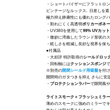
・ショートバイザーにフラットロ
ビンテージなルックス. 日差しを
極力抑え静粛性にも優れたロングバ
・割れにくく高透明
ポリカーボネ
・UV380を使用して
99% UVカット
・微妙に湾曲したラウンド形状の
・眩しさを軽減し良好な視界を保
●付属品
・大好評 特許取得の
シールドロッ
・回転軸には
クッションスポンジ
※別売の
開閉シールド用吸盤
を付
開閉時のガタつきを抑え さらに安
・
プロテクションラバー
で隙間風
ライトスモーク＋フラッシュミラ
薄めのスモークに強めのミラーで