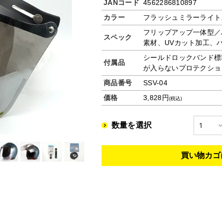
JANコード
4562286810897
カラー
フラッシュミラーライト
フリップアップ一体型／
スペック
素材、UVカット加工、
シールドロックバンド標
付属品
が入らないプロテクショ
商品番号
SSV-04
価格
3,828円
(税込)
数量を選択