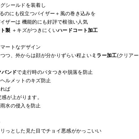
ングシールドを装着し
遮るのにも役立つバイザー＋風の巻き込みを
イザーは 機能的にも好評で根強い人気
ート製
＋キズがつきにくい
ハードコート加工
スマートなデザイン
ちつつ、外からは顔が分かりずらい程よい
ミラー加工
(クリアー
クバンド
で走行時のバタつきや脱落を防止
でヘルメットのキズ防止
ければ
定感が上がります。
や雨水の侵入を防止
ー
キリっとした見た目でチョイ悪感がかっこいい