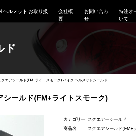
AM ヘルメット お取り扱
会社概
お問い合わ
特注オ
要
せ
いて
ルド
スクエアシールド(FM+ライトスモーク) バイク ヘルメットシールド
シールド(FM+ライトスモーク)
カテゴリー
スクエアーシールド
商品名
スクエアシールド(FM+