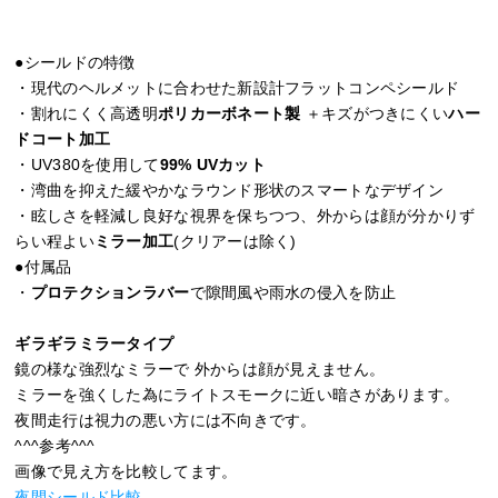
●シールドの特徴
・現代のヘルメットに合わせた新設計フラットコンペシールド
・割れにくく高透明
ポリカーボネート製
＋キズがつきにくい
ハー
ドコート加工
・UV380を使用して
99% UVカット
・湾曲を抑えた緩やかなラウンド形状のスマートなデザイン
・眩しさを軽減し良好な視界を保ちつつ、外からは顔が分かりず
らい程よい
ミラー加工
(クリアーは除く)
●付属品
・
プロテクションラバー
で隙間風や雨水の侵入を防止
ギラギラミラータイプ
鏡の様な強烈なミラーで 外からは顔が見えません。
ミラーを強くした為にライトスモークに近い暗さがあります。
夜間走行は視力の悪い方には不向きです。
^^^参考^^^
画像で見え方を比較してます。
夜間シールド比較