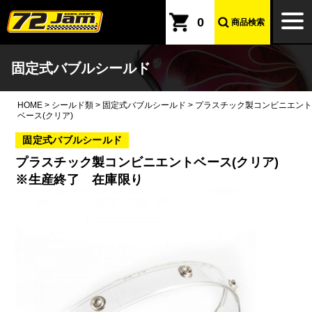
本文へ
togg
0
商品検索
navi
固定式バブルシールド
HOME
>
シールド類
>
固定式バブルシールド
>
プラスチック製コンビニエント
ベース(クリア)
固定式バブルシールド
プラスチック製コンビニエントベース(クリア)
※生産終了 在庫限り