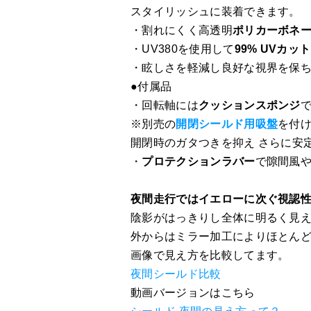
スタイリッシュに装着できます。
・割れにくく高透明
ポリカーボネ
・UV380を使用して
99% UVカット
・眩しさを軽減し良好な視界を保
●付属品
・回転軸には
クッションスポンジ
※別売の
開閉シールド用吸盤
を付
開閉時のガタつきを抑え さらに安
・
プロテクションラバー
で隙間風
夜間走行ではイエローに次ぐ視認
陰影がはっきりし全体に明るく見
外からはミラー加工によりほとん
画像で見え方を比較してます。
夜間シールド比較
動画バージョンはこちら