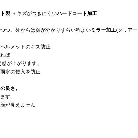
ート製
＋キズがつきにくい
ハードコート加工
ちつつ、外からは顔が分かりずらい程よい
ミラー加工
(クリアー
でヘルメットのキズ防止
ければ
定感が上がります。
や雨水の侵入を防止
性の良さ。
えます。
ど顔が見えません。