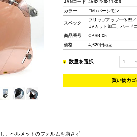
JANコード
4562286811306
カラー
FM+パーシモン
フリップアップ一体型／
スペック
UVカット加工、ハード
商品番号
CPSB-05
価格
4,620円
(税込)
数量を選択
用し、ヘルメットのフォルムを崩さず