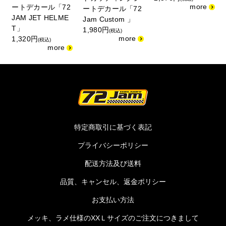
ートデカール「72
サ
ートデカール「72
JAM JET HELME
Jam Custom 」
T」
1,980円
(税込)
1,320円
(税込)
特定商取引に基づく表記
プライバシーポリシー
配送方法及び送料
品質、キャンセル、返金ポリシー
お支払い方法
メッキ、ラメ仕様のXXＬサイズのご注文につきまして