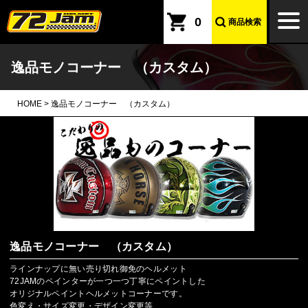
本文へ
togg
0
商品検索
navi
逸品モノコーナー （カスタム）
HOME
>
逸品モノコーナー （カスタム）
逸品モノコーナー （カスタム）
ラインナップに無い売り切れ御免のヘルメット
72JAMのペインターが一つ一つ丁寧にペイントした
オリジナルペイントヘルメットコーナーです。
色変え・サイズ変更・デザイン変更等