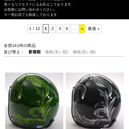
色々なリクエストにもお応えしております。
お気軽にお問い合わせください。
※一部お店でも取扱しております
1 / 12
1
2
3
4
...
»
最後 »
全部
141
件の商品
並び替え：
新着順
価格(安い順)
価格(高い順)