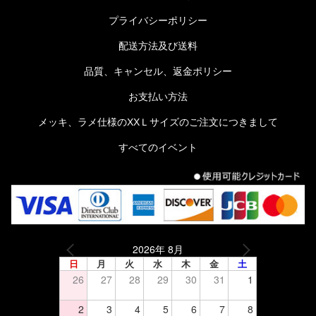
プライバシーポリシー
配送方法及び送料
品質、キャンセル、返金ポリシー
お支払い方法
メッキ、ラメ仕様のXXＬサイズのご注文につきまして
すべてのイベント
2026年 8月
日
月
火
水
木
金
土
26
27
28
29
30
31
1
2
3
4
5
6
7
8