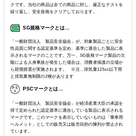
クです。当社の商品は全ての商品に対し、厳正なテストを
繰り返し、安全規格をクリアしております。
SG規格マークとは…
「一般財団法人 製品安全協会」が、対象製品ごとに安全
性品質に関する認定基準を定め、基準に適合した製品に表
示されるマークのことです。万一、SG規格マーク製品の欠
陥による人身事故が発生した場合は、消費者保護の立場か
ら賠償措置が実施されます。 ※注…排気量125cc以下用
と排気量無制限の2種があります
PSCマークとは…
「一般財団法人 製品安全協会」が経済産業大臣の承認を
得て定められた認定基準に適合している製品に表示される
マークです。このマークを表示していないものは「乗車用
ヘルメット」としての販売又は販売目的の陳列が禁止され
ています。