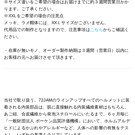
※サイズ違いをご希望の場合はお届けまでに約３週間営業日かか
ります。ご了承ください。
※XXLをご希望の場合の注意点
メッキ、ラメ帽体には、XXＬサイズがございません。
代用品での制作となりますので、注意事項は
こちら
からご確認く
ださい。
・在庫が無いモノ、オーダー製作納期は３週間（営業日）以内に
お客様の元へお届けさせて頂きます。
当社で取り扱う、72JAMのラインアップすべてのヘルメットに装
着される内装部品は、肌に直接触れる内装繊維素材はもちろん、
あご紐、合皮繊維から発泡スチロールにいたるまで、６ヶ月毎に
『一般財団法人 ボーケン品質評価機構』において、ホルムアルデ
ヒドによるかぶれやアレルギーなど、人体への影響の有無をテス
トし、いずれの基準もクリアしています。