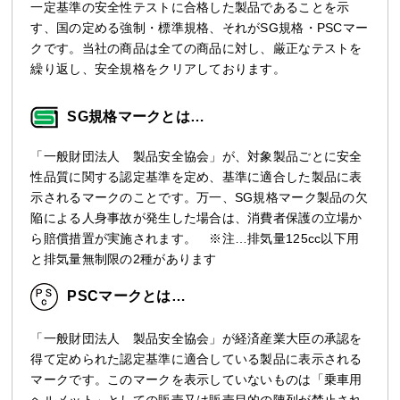
一定基準の安全性テストに合格した製品であることを示
す、国の定める強制・標準規格、それがSG規格・PSCマー
クです。当社の商品は全ての商品に対し、厳正なテストを
繰り返し、安全規格をクリアしております。
SG規格マークとは…
「一般財団法人 製品安全協会」が、対象製品ごとに安全
性品質に関する認定基準を定め、基準に適合した製品に表
示されるマークのことです。万一、SG規格マーク製品の欠
陥による人身事故が発生した場合は、消費者保護の立場か
ら賠償措置が実施されます。 ※注…排気量125cc以下用
と排気量無制限の2種があります
PSCマークとは…
「一般財団法人 製品安全協会」が経済産業大臣の承認を
得て定められた認定基準に適合している製品に表示される
マークです。このマークを表示していないものは「乗車用
ヘルメット」としての販売又は販売目的の陳列が禁止され